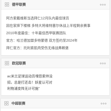
德甲联赛
阿方索戴维斯当选拜仁12月队内最佳球员
因在家摔下楼梯 多特大将维特塞尔休战上半程剩余赛事
2010年度最佳：十年最佳西甲联赛团队
官方：哈兰德加盟多特蒙德 双方签约至2024年
拜仁官方：托利索肌肉受伤无缘战弗赖堡
欧冠联赛
ac米兰足球运动员埋怨索帅没
招，总是打还击！妖星认可对
利物浦变阵无计可施"
中超联赛