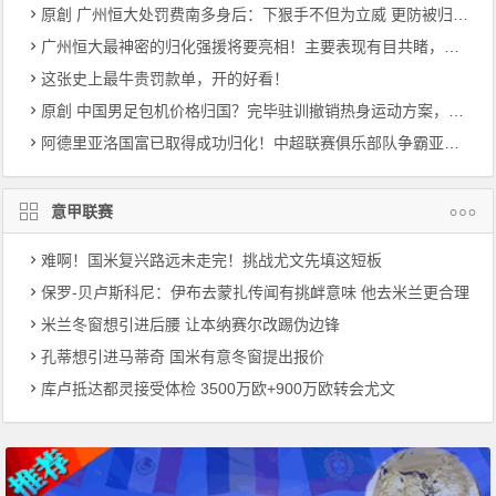
原創 广州恒大处罚费南多身后：下狠手不但为立威 更防被归化暴力革命下功夫
广州恒大最神密的归化强援将要亮相！主要表现有目共睹，称为穆里奇二世
这张史上最牛贵罚款单，开的好看！
原創 中国男足包机价格归国？完毕驻训撤销热身运动方案，40亚洲预选赛迎战遭受危害
阿德里亚洛国富已取得成功归化！中超联赛俱乐部队争霸亚冠联赛迎一潜在性利好消息
意甲联赛
难啊！国米复兴路远未走完！挑战尤文先填这短板
保罗-贝卢斯科尼：伊布去蒙扎传闻有挑衅意味 他去米兰更合理
米兰冬窗想引进后腰 让本纳赛尔改踢伪边锋
孔蒂想引进马蒂奇 国米有意冬窗提出报价
库卢抵达都灵接受体检 3500万欧+900万欧转会尤文